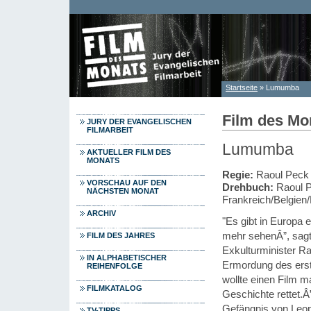
Direkt zum Inhalt
Startseite
» Lumumba
Sie sind hier
Film des Mo
JURY DER EVANGELISCHEN
FILMARBEIT
Lumumba
AKTUELLER FILM DES
MONATS
Regie:
Raoul Peck
VORSCHAU AUF DEN
Drehbuch:
Raoul P
NÄCHSTEN MONAT
Frankreich/Belgien
ARCHIV
"Es gibt in Europa e
mehr sehenÂ”, sagt
FILM DES JAHRES
Exkulturminister R
IN ALPHABETISCHER
Ermordung des erst
REIHENFOLGE
wollte einen Film 
FILMKATALOG
Geschichte rettet.
Gefängnis von Leopo
TV-TIPPS