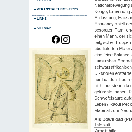
Nationalbewegung a
VERANSTALTUNGS-TIPPS
Kongo, Ernennung z
Entlassung, Hausar
LINKS
Ebouaney spielt de
SITEMAP
besorgten Familienv
einen Mann, der si
belgischer Truppen
überlieferten Materia
eine feine Balance 
Lumumbas Ermordung
schwarzafrikanische
Diktatoren erstarrt
nur laut den Traum 
nicht ausstehen ko
gefürchtet haben. 
Schwefelsäure aufge
Leben? Raoul Pecks 
Material zum Nachd
Als Download (PD
Infoblatt
Arbeitshilfe