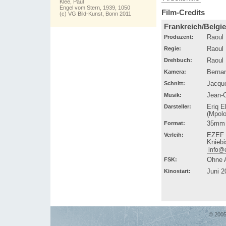
Klee, Paul
Engel vom Stern, 1939, 1050
Film-Credits
(c) VG Bild-Kunst, Bonn 2011
Frankreich/Belgi
Produzent:
Raoul
Regie:
Raoul
Drehbuch:
Raoul 
Kamera:
Bernar
Schnitt:
Jacqu
Musik:
Jean-C
Darsteller:
Eriq 
(Mpolo
Format:
35mm 
Verleih:
EZEF -
Kniebi
info@
FSK:
Ohne 
Kinostart:
Juni 2
© 2005