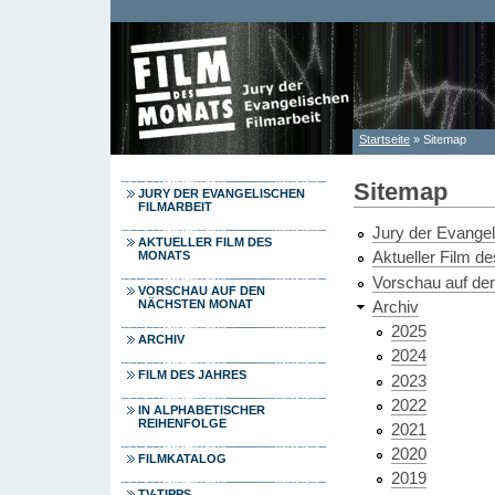
Direkt zum Inhalt
Startseite
» Sitemap
Sie sind hier
Sitemap
JURY DER EVANGELISCHEN
FILMARBEIT
Jury der Evangel
AKTUELLER FILM DES
Aktueller Film d
MONATS
Vorschau auf de
VORSCHAU AUF DEN
Archiv
NÄCHSTEN MONAT
2025
ARCHIV
2024
FILM DES JAHRES
2023
2022
IN ALPHABETISCHER
REIHENFOLGE
2021
2020
FILMKATALOG
2019
TV-TIPPS