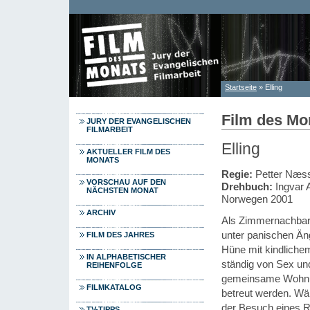
Direkt zum Inhalt
Startseite
» Elling
Sie sind hier
Film des Mo
JURY DER EVANGELISCHEN
FILMARBEIT
Elling
AKTUELLER FILM DES
MONATS
Regie:
Petter Næs
VORSCHAU AUF DEN
Drehbuch:
Ingvar 
NÄCHSTEN MONAT
Norwegen 2001
ARCHIV
Als Zimmernachbarn 
unter panischen Äng
FILM DES JAHRES
Hüne mit kindlichem
IN ALPHABETISCHER
ständig von Sex und
REIHENFOLGE
gemeinsame Wohnung
FILMKATALOG
betreut werden. Wäh
der Besuch eines Re
TV-TIPPS