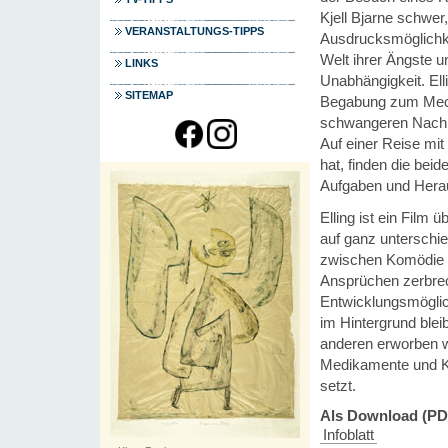
Kjell Bjarne schwer
VERANSTALTUNGS-TIPPS
Ausdrucksmöglichke
Welt ihrer Ängste u
LINKS
Unabhängigkeit. Ell
SITEMAP
Begabung zum Mecha
schwangeren Nachbar
Auf einer Reise mit
hat, finden die beid
Aufgaben und Heraus
Elling ist ein Film 
auf ganz unterschie
zwischen Komödie u
Ansprüchen zerbrec
Entwicklungsmöglich
im Hintergrund blei
anderen erworben wir
Medikamente und Kl
setzt.
Als Download (PD
Infoblatt