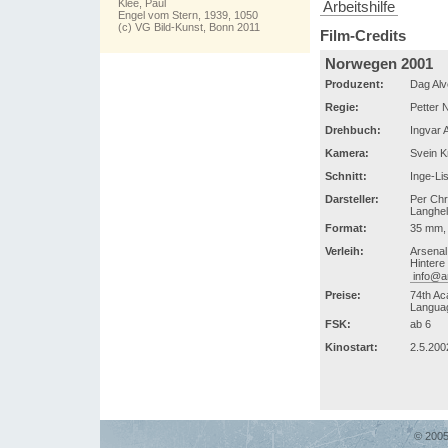
Klee, Paul
Arbeitshilfe
Engel vom Stern, 1939, 1050
(c) VG Bild-Kunst, Bonn 2011
Film-Credits
Norwegen 2001
Produzent:
Dag Alv
Regie:
Petter
Drehbuch:
Ingvar 
Kamera:
Svein K
Schnitt:
Inge-Li
Darsteller:
Per Chri
Langhel
Format:
35 mm, 
Verleih:
Arsenal
Hintere
info@ar
Preise:
74th Ac
Languag
FSK:
ab 6
Kinostart:
2.5.200
© 2005