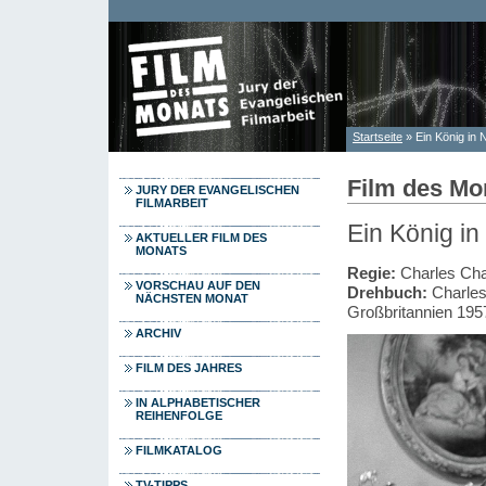
Direkt zum Inhalt
Startseite
» Ein König in 
Sie sind hier
Film des Mo
JURY DER EVANGELISCHEN
FILMARBEIT
Ein König in
AKTUELLER FILM DES
MONATS
Regie:
Charles Cha
VORSCHAU AUF DEN
Drehbuch:
Charles
NÄCHSTEN MONAT
Großbritannien 195
ARCHIV
FILM DES JAHRES
IN ALPHABETISCHER
REIHENFOLGE
FILMKATALOG
TV-TIPPS