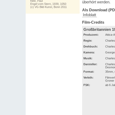
Klee, Paul
überhört werden.
Engel vom Stern, 1939, 1050
(c) VG Bild-Kunst, Bonn 2011
Als Download (PD
Infoblatt
Film-Credits
Großbritannien 1
Produzent:
Attica-
Regie:
Charles
Drehbuch:
Charles
Kamera:
Georges
Musik:
Charles
Darsteller:
Charles
Desmon
Format:
35mm, s
Verleih:
Filmver
Groner 
FSK:
ab 6 Ja