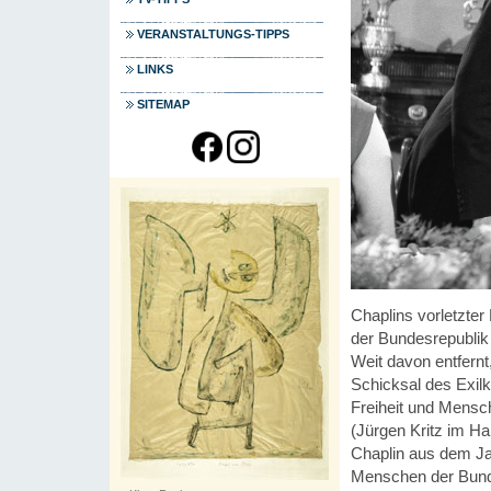
VERANSTALTUNGS-TIPPS
LINKS
SITEMAP
Chaplins vorletzter
der Bundesrepublik 
Weit davon entfernt
Schicksal des Exil
Freiheit und Mensc
(Jürgen Kritz im H
Chaplin aus dem Jah
Menschen der Bunde