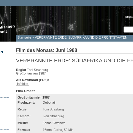
Impres
Such
Suc
Startseite
» VERBRANNTE ERDE: SÜDAFRIKA UND DIE FRONTSTAATEN
Sie sind hier
Film des Monats: Juni 1988
EN
VERBRANNTE ERDE: SÜDAFRIKA UND DIE 
Regie:
Toni Strasburg
Großbritannien 1987
Als Download (PDF):
Infoblatt
Film-Credits
Großbritannien 1987
Produzent:
Debonair
Regie:
Toni Strasburg
Kamera:
Ivan Strasburg
Musik:
Jonas Gwanwa
Format:
16mm, Farbe, 52 Min.