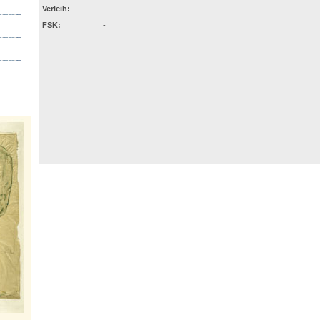
Verleih:
FSK:
-