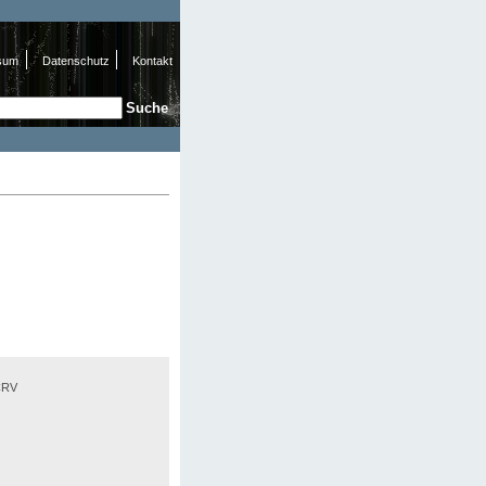
sum
Datenschutz
Kontakt
e
hformular
NCRV