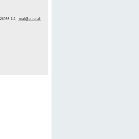
 26955-111 ,
mail@arsenal-