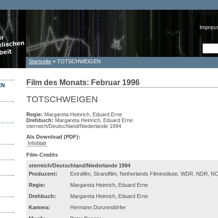
Impres
Such
Suc
Startseite
» TOTSCHWEIGEN
Sie sind hier
Film des Monats: Februar 1996
EN
TOTSCHWEIGEN
Regie:
Margareta Heinrich, Eduard Erne
Drehbuch:
Margareta Heinrich, Eduard Erne
sterreich/Deutschland/Niederlande 1994
Als Download (PDF):
Infoblatt
Film-Credits
sterreich/Deutschland/Niederlande 1994
Produzent:
Extrafilm, Strandfilm, Netherlands Filminstitute, WDR, NDR, 
Regie:
Margareta Heinrich, Eduard Erne
Drehbuch:
Margareta Heinrich, Eduard Erne
Kamera:
Hermann Dunzendörfer