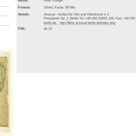
Musik:
Peter Ponger
Format:
16mm, Farbe, 88 Min.
Verleih:
Arsenal - Institut für Film und Videokunst e.V.
Potsdamer Str. 2, Berlin Tel.:+49 030 26955-100, Fax: +49 030
berlin.de
,
http://films.arsenal-berlin.de/index.php
FSK:
ab 12