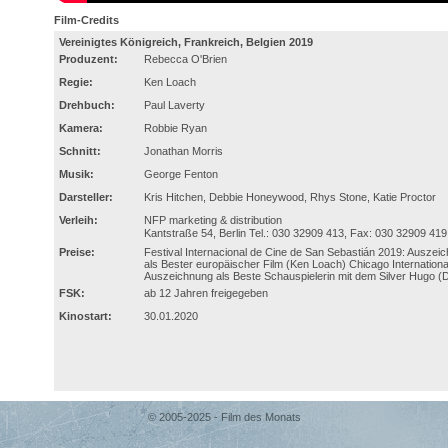
Film-Credits
Vereinigtes Königreich, Frankreich, Belgien 2019
Produzent:
Rebecca O'Brien
Regie:
Ken Loach
Drehbuch:
Paul Laverty
Kamera:
Robbie Ryan
Schnitt:
Jonathan Morris
Musik:
George Fenton
Darsteller:
Kris Hitchen, Debbie Honeywood, Rhys Stone, Katie Proctor
Verleih:
NFP marketing & distribution
Kantstraße 54, Berlin Tel.: 030 32909 413, Fax: 030 32909 41
Preise:
Festival Internacional de Cine de San Sebastián 2019: Auszei
als Bester europäischer Film (Ken Loach) Chicago International
Auszeichnung als Beste Schauspielerin mit dem Silver Hugo 
FSK:
ab 12 Jahren freigegeben
Kinostart:
30.01.2020
© 2005-2025 - Film des Monats