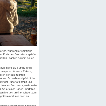
 herum, während er sämtliche
g. Am Ende des Gesprächs gehört
igt Ken Loach in seinem neuen
n, damit die Familie in ein
ransporter für mehr Pakete,
lich per Bus zu ihren
 betreut. Schnelle und pünktliche
 mit der Pubertät kämpft und
Jane ins Bett macht, weil sie die
d. Als er eines Tages überfallen
ten Morgen greift er wieder zum
r geklammert, nur noch auf
 heutige Arbeitsbedingungen und