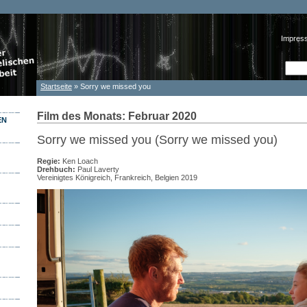
Impres
Such
Suc
Startseite
» Sorry we missed you
Sie sind hier
Film des Monats: Februar 2020
EN
Sorry we missed you (Sorry we missed you)
Regie:
Ken Loach
Drehbuch:
Paul Laverty
Vereinigtes Königreich, Frankreich, Belgien 2019