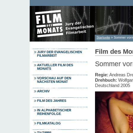
Direkt zum Inhalt
Startseite
» Sommer vorm
Sie sind hier
Film des Mo
JURY DER EVANGELISCHEN
FILMARBEIT
Sommer vor
AKTUELLER FILM DES
MONATS
Regie:
Andreas Dr
VORSCHAU AUF DEN
Drehbuch:
Wolfgan
NÄCHSTEN MONAT
Deutschland 2005
ARCHIV
FILM DES JAHRES
IN ALPHABETISCHER
REIHENFOLGE
FILMKATALOG
TV-TIPPS