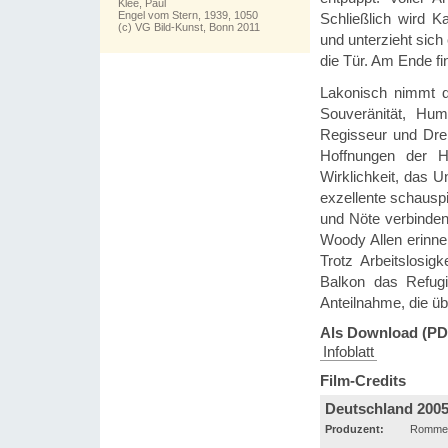
Klee, Paul
Engel vom Stern, 1939, 1050
Schließlich wird 
(c) VG Bild-Kunst, Bonn 2011
und unterzieht sic
die Tür. Am Ende fi
Lakonisch nimmt de
Souveränität, Hum
Regisseur und Dreh
Hoffnungen der H
Wirklichkeit, das U
exzellente schausp
und Nöte verbinden
Woody Allen erinner
Trotz Arbeitslosi
Balkon das Refugi
Anteilnahme, die üb
Als Download (PD
Infoblatt
Film-Credits
Deutschland 200
Produzent:
Rommel 