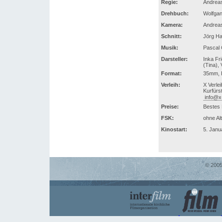
Regie:
Andrea
Drehbuch:
Wolfga
Kamera:
Andrea
Schnitt:
Jörg Ha
Musik:
Pascal
Darsteller:
Inka Fr
(Tina),
Format:
35mm, 
Verleih:
X Verle
Kurfürs
info@x-
Preise:
Bestes 
FSK:
ohne Al
Kinostart:
5. Janu
© 2005