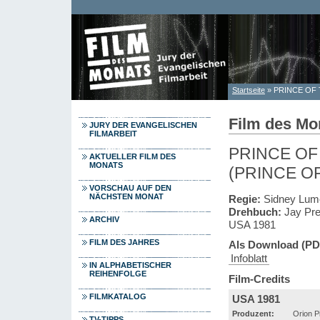
Direkt zum Inhalt
Startseite
» PRINCE OF TH
Sie sind hier
Film des Mo
JURY DER EVANGELISCHEN
FILMARBEIT
PRINCE OF T
AKTUELLER FILM DES
MONATS
(PRINCE OF
VORSCHAU AUF DEN
NÄCHSTEN MONAT
Regie:
Sidney Lum
Drehbuch:
Jay Pre
ARCHIV
USA 1981
FILM DES JAHRES
Als Download (PD
Infoblatt
IN ALPHABETISCHER
REIHENFOLGE
Film-Credits
FILMKATALOG
USA 1981
Produzent:
Orion P
TV-TIPPS