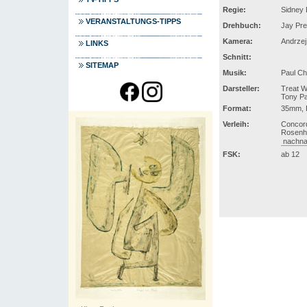
Regie:
Sidney
VERANSTALTUNGS-TIPPS
Drehbuch:
Jay Pre
Kamera:
Andrzej
LINKS
Schnitt:
SITEMAP
Musik:
Paul Ch
Darsteller:
Treat W
Tony Pa
Format:
35mm, F
Verleih:
Concor
Rosenhe
nachna
FSK:
ab 12