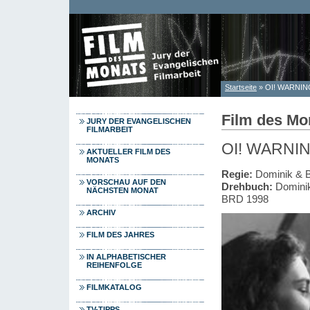
Direkt zum Inhalt
Startseite
» OI! WARNIN
Sie sind hier
Film des Mo
JURY DER EVANGELISCHEN
FILMARBEIT
OI! WARNI
AKTUELLER FILM DES
MONATS
Regie:
Dominik & B
VORSCHAU AUF DEN
Drehbuch:
Dominik
NÄCHSTEN MONAT
BRD 1998
ARCHIV
FILM DES JAHRES
IN ALPHABETISCHER
REIHENFOLGE
FILMKATALOG
TV-TIPPS