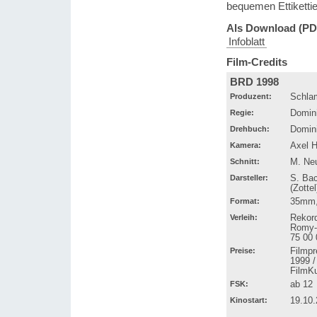
bequemen Ettiketti
Als Download (PD
Infoblatt
Film-Credits
BRD 1998
Produzent:
Schla
Regie:
Domin
Drehbuch:
Domin
Kamera:
Axel H
Schnitt:
M. Neu
Darsteller:
S. Bac
(Zotte
Format:
35mm, 
Verleih:
Rekor
Romy-S
75 00 
Preise:
Filmpr
1999 /
FilmKu
FSK:
ab 12
Kinostart:
19.10