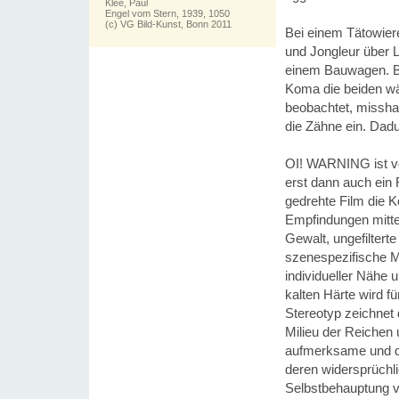
Klee, Paul
Engel vom Stern, 1939, 1050
(c) VG Bild-Kunst, Bonn 2011
Bei einem Tätowier
und Jongleur über L
einem Bauwagen. Be
Koma die beiden w
beobachtet, misshan
die Zähne ein. Dad
OI! WARNING ist vor
erst dann auch ein 
gedrehte Film die Kö
Empfindungen mittei
Gewalt, ungefiltert
szenespezifische M
individueller Nähe
kalten Härte wird f
Stereotyp zeichnet
Milieu der Reichen 
aufmerksame und d
deren widersprüchli
Selbstbehauptung ve