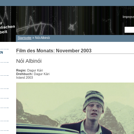
Impres
Such
Suc
Startseite
» Nói Albinói
Sie sind hier
Film des Monats: November 2003
EN
Nói Albinói
Regie:
Dagur Kári
Drehbuch:
Dagur Kári
Island 2003