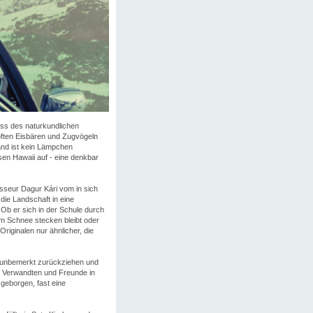
oss des naturkundlichen
opften Eisbären und Zugvögeln
land ist kein Lämpchen
en Hawaii auf - eine denkbar
isseur Dagur Kári vom in sich
ie Landschaft in eine
Ob er sich in der Schule durch
im Schnee stecken bleibt oder
riginalen nur ähnlicher, die
ói unbemerkt zurückziehen und
e Verwandten und Freunde in
 geborgen, fast eine