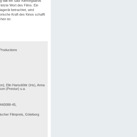
 fällt ein Satz Kierkegaards
letzte Wort des Films. Ein
agerät betrachtet, wird
rische Kraft des Kinos schafft
hen ist.
Productions
, Elin Hansdóttir (Iris), Anna
son (Prestur) u.a.
 440088-45,
scher Filmpreis, Göteborg