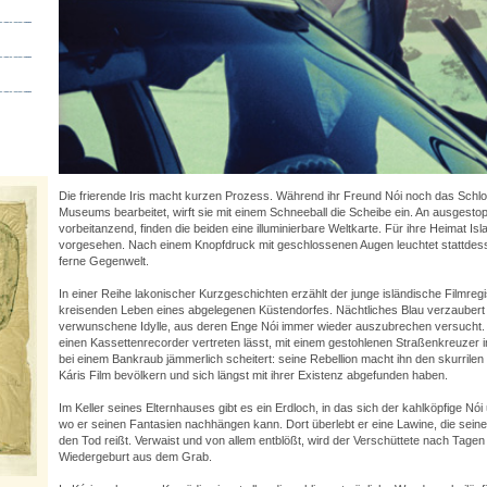
Die frierende Iris macht kurzen Prozess. Während ihr Freund Nói noch das Schl
Museums bearbeitet, wirft sie mit einem Schneeball die Scheibe ein. An ausgest
vorbeitanzend, finden die beiden eine illuminierbare Weltkarte. Für ihre Heimat Is
vorgesehen. Nach einem Knopfdruck mit geschlossenen Augen leuchtet stattdess
ferne Gegenwelt.
In einer Reihe lakonischer Kurzgeschichten erzählt der junge isländische Filmreg
kreisenden Leben eines abgelegenen Küstendorfes. Nächtliches Blau verzaubert d
verwunschene Idylle, aus deren Enge Nói immer wieder auszubrechen versucht. 
einen Kassettenrecorder vertreten lässt, mit einem gestohlenen Straßenkreuzer 
bei einem Bankraub jämmerlich scheitert: seine Rebellion macht ihn den skurrilen O
Káris Film bevölkern und sich längst mit ihrer Existenz abgefunden haben.
Im Keller seines Elternhauses gibt es ein Erdloch, in das sich der kahlköpfige N
wo er seinen Fantasien nachhängen kann. Dort überlebt er eine Lawine, die sein
den Tod reißt. Verwaist und von allem entblößt, wird der Verschüttete nach Tagen
Wiedergeburt aus dem Grab.