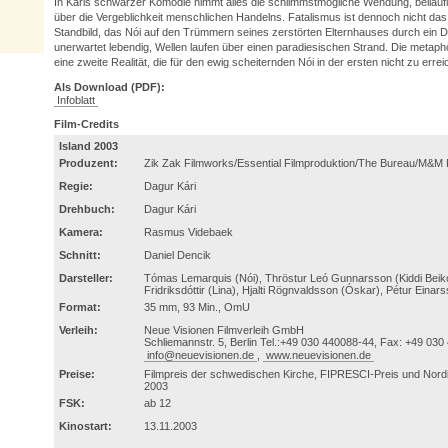
In Káris schwarzer Komödie nimmt alles die schlimmstmögliche Wendung, beiläufig
über die Vergeblichkeit menschlichen Handelns. Fatalismus ist dennoch nicht das 
Standbild, das Nói auf den Trümmern seines zerstörten Elternhauses durch ein Di
unerwartet lebendig, Wellen laufen über einen paradiesischen Strand. Die metapho
eine zweite Realität, die für den ewig scheiternden Nói in der ersten nicht zu erreic
Als Download (PDF):
Infoblatt
Film-Credits
Island 2003
Produzent:
Zik Zak Filmworks/Essential Filmproduktion/The Bureau/M&M 
Regie:
Dagur Kári
Drehbuch:
Dagur Kári
Kamera:
Rasmus Videbaek
Schnitt:
Daniel Dencik
Darsteller:
Tómas Lemarquis (Nói), Thröstur Leó Gunnarsson (Kiddi Beikon)
Fridriksdóttir (Lina), Hjalti Rögnvaldsson (Óskar), Pétur Einars
Format:
35 mm, 93 Min., OmU
Verleih:
Neue Visionen Filmverleih GmbH
Schliemannstr. 5, Berlin Tel.:+49 030 440088-44, Fax: +49 030
info@neuevisionen.de
,
www.neuevisionen.de
Preise:
Filmpreis der schwedischen Kirche, FIPRESCI-Preis und Nordi
2003
FSK:
ab 12
Kinostart:
13.11.2003