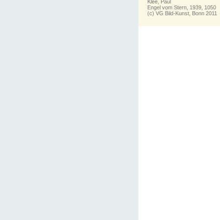
Klee, Paul
Engel vom Stern, 1939, 1050
(c) VG Bild-Kunst, Bonn 2011