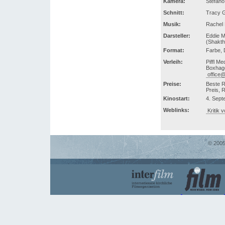
Kamera:
Stefano
Schnitt:
Tracy G
Musik:
Rachel
Darsteller:
Eddie M
(Shakth
Format:
Farbe, 
Verleih:
Piffl M
Boxhage
office@
Preise:
Beste R
Preis, 
Kinostart:
4. Sept
Weblinks:
Kritik 
© 2005