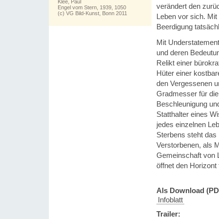
Klee, Paul
verändert den zurüc
Engel vom Stern, 1939, 1050
(c) VG Bild-Kunst, Bonn 2011
Leben vor sich. Mit
Beerdigung tatsäch
Mit Understatement
und deren Bedeutun
Relikt einer bürokr
Hüter einer kostba
den Vergessenen un
Gradmesser für die 
Beschleunigung und 
Statthalter eines W
jedes einzelnen Le
Sterbens steht das
Verstorbenen, als 
Gemeinschaft von L
öffnet den Horizont
Als Download (PD
Infoblatt
Trailer: