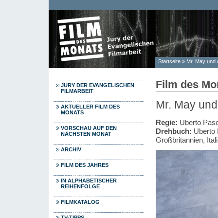
Direkt zum Inhalt
Startseite
» Mr. May und d
Sie sind hier
Film des Mo
JURY DER EVANGELISCHEN
FILMARBEIT
Mr. May und 
AKTUELLER FILM DES
MONATS
Regie:
Uberto Pasol
VORSCHAU AUF DEN
Drehbuch:
Uberto 
NÄCHSTEN MONAT
Großbritannien, Ital
ARCHIV
FILM DES JAHRES
IN ALPHABETISCHER
REIHENFOLGE
FILMKATALOG
TV-TIPPS