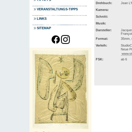
Drehbuch:
Jean L'
VERANSTALTUNGS-TIPPS
Kamera:
Schnitt:
LINKS
Musik:
SITEMAP
Darsteller:
Jacques
François
Format:
35mm, s
Verleih:
Studio
Neue Pr
www.st
FSK:
ab 6