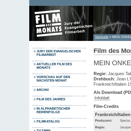
Direkt zum Inhalt
Startseite
» MEIN ONKE
Sie sind hier
Film des Mon
JURY DER EVANGELISCHEN
FILMARBEIT
MEIN ONKE
AKTUELLER FILM DES
MONATS
Regie:
Jacques Tat
VORSCHAU AUF DEN
Drehbuch:
Jean L'
NÄCHSTEN MONAT
Frankreich/Italien 
ARCHIV
Als Download (PD
Infoblatt
FILM DES JAHRES
Film-Credits
IN ALPHABETISCHER
REIHENFOLGE
Frankreich/Italien
Produzent:
Specta,
FILMKATALOG
Regie:
Jacques
TV-TIPPS