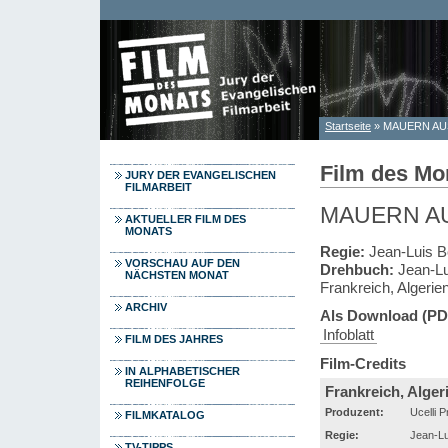
Direkt zum Inhalt
Startseite
» MAUERN AU
Sie sind hier
Film des Mo
JURY DER EVANGELISCHEN
FILMARBEIT
MAUERN AU
AKTUELLER FILM DES
MONATS
Regie:
Jean-Luis Be
VORSCHAU AUF DEN
Drehbuch:
Jean-Lu
NÄCHSTEN MONAT
Frankreich, Algerie
ARCHIV
Als Download (PD
Infoblatt
FILM DES JAHRES
Film-Credits
IN ALPHABETISCHER
REIHENFOLGE
Frankreich, Alger
Produzent:
Ucelli 
FILMKATALOG
Regie:
Jean-Lui
TV-TIPPS