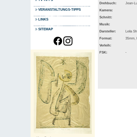
Drehbuch:
Jean-Lu
VERANSTALTUNGS-TIPPS
Kamera:
Schnitt:
LINKS
Musik:
SITEMAP
Darsteller:
Leila S
Format:
35mm, F
Verleih:
FSK:
-