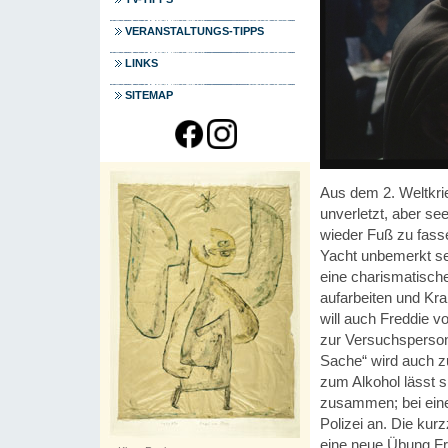
VERANSTALTUNGS-TIPPS
LINKS
SITEMAP
Aus dem 2. Weltkrie
unverletzt, aber se
wieder Fuß zu fassen
Yacht unbemerkt se
eine charismatische
aufarbeiten und Kra
will auch Freddie 
zur Versuchsperson
Sache“ wird auch z
zum Alkohol lässt s
zusammen; bei einer
Polizei an. Die kur
eine neue Übung Fr