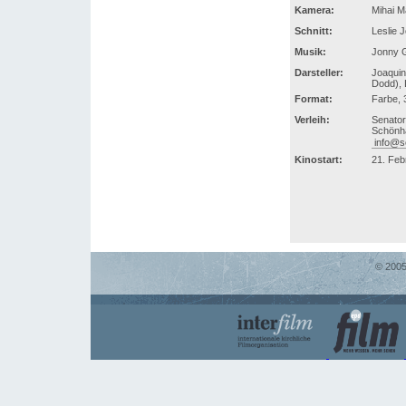
Kamera:
Mihai M
Schnitt:
Leslie 
Musik:
Jonny 
Darsteller:
Joaquin
Dodd), 
Format:
Farbe,
Verleih:
Senator
Schönha
info@s
Kinostart:
21. Feb
© 2005