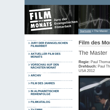
Direkt zum Inhalt
Startseite
» The Master
Sie sind hier
Film des Mo
JURY DER EVANGELISCHEN
FILMARBEIT
The Master
AKTUELLER FILM DES
MONATS
Regie:
Paul Thoma
VORSCHAU AUF DEN
Drehbuch:
Paul T
NÄCHSTEN MONAT
USA 2012
ARCHIV
FILM DES JAHRES
IN ALPHABETISCHER
REIHENFOLGE
FILMKATALOG
TV-TIPPS