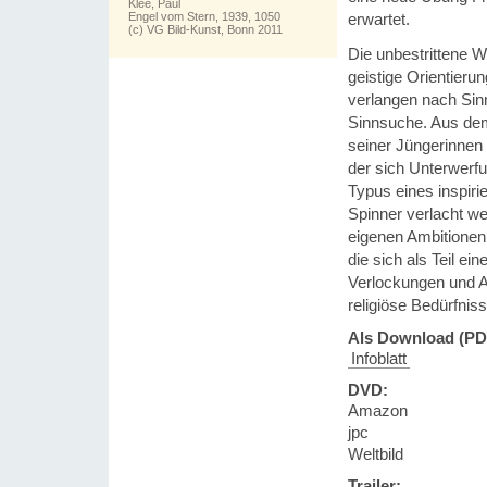
Klee, Paul
erwartet.
Engel vom Stern, 1939, 1050
(c) VG Bild-Kunst, Bonn 2011
Die unbestrittene 
geistige Orientieru
verlangen nach Sinn
Sinnsuche. Aus de
seiner Jüngerinnen 
der sich Unterwerf
Typus eines inspirie
Spinner verlacht w
eigenen Ambitionen
die sich als Teil e
Verlockungen und A
religiöse Bedürfniss
Als Download (PD
Infoblatt
DVD:
Amazon
jpc
Weltbild
Trailer: