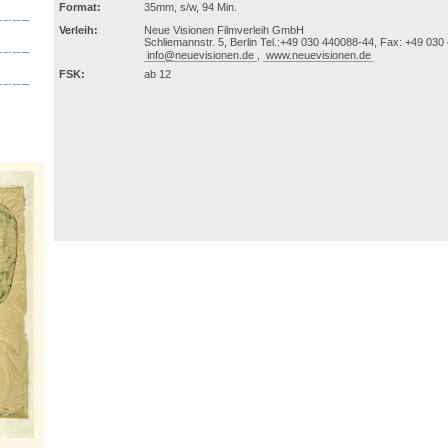
Format:
35mm, s/w, 94 Min.
Verleih:
Neue Visionen Filmverleih GmbH
Schliemannstr. 5, Berlin Tel.:+49 030 440088-44, Fax: +49 030
info@neuevisionen.de
,
www.neuevisionen.de
FSK:
ab 12