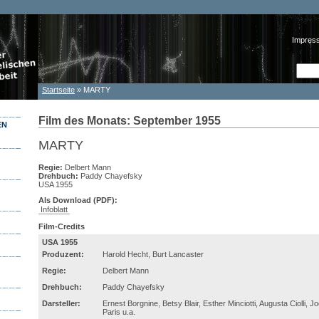
Impres
Such
Suc
Startseite
» MARTY
Sie sind hier
Film des Monats: September 1955
EN
MARTY
Regie:
Delbert Mann
Drehbuch:
Paddy Chayefsky
USA 1955
Als Download (PDF):
Infoblatt
Film-Credits
USA 1955
Produzent:
Harold Hecht, Burt Lancaster
Regie:
Delbert Mann
Drehbuch:
Paddy Chayefsky
Darsteller:
Ernest Borgnine, Betsy Blair, Esther Minciotti, Augusta Ciolli, J
Paris u.a.