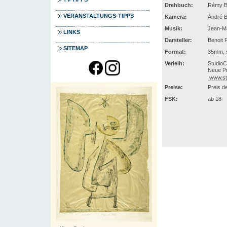
Drehbuch:
Rémy Be
VERANSTALTUNGS-TIPPS
Kamera:
André B
Musik:
Jean-M
LINKS
Darsteller:
Benoit 
SITEMAP
Format:
35mm, s
Verleih:
Studio
Neue Pr
www.st
Preise:
Preis d
FSK:
ab 18