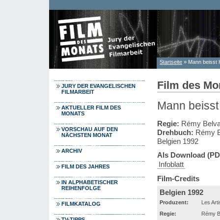
Direkt zum Inhalt
Startseite
» Mann beisst
Sie sind hier
Film des Mo
JURY DER EVANGELISCHEN
FILMARBEIT
Mann beisst 
AKTUELLER FILM DES
MONATS
Regie:
Rémy Belvau
VORSCHAU AUF DEN
Drehbuch:
Rémy Be
NÄCHSTEN MONAT
Belgien 1992
ARCHIV
Als Download (PD
Infoblatt
FILM DES JAHRES
Film-Credits
IN ALPHABETISCHER
REIHENFOLGE
Belgien 1992
Produzent:
Les Art
FILMKATALOG
Regie:
Rémy Be
TV-TIPPS