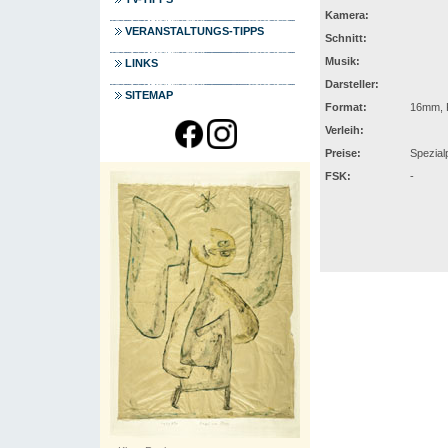
Kamera:
VERANSTALTUNGS-TIPPS
Schnitt:
Musik:
LINKS
Darsteller:
SITEMAP
Format:
16mm, F
Verleih:
Preise:
Spezial
FSK:
-