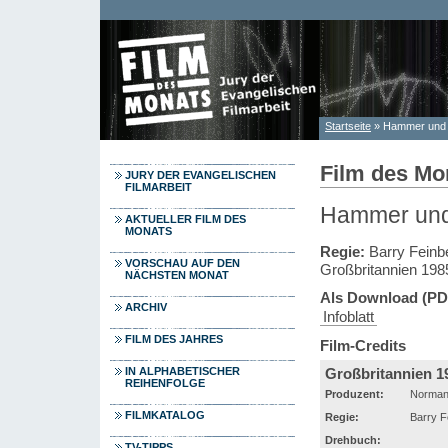
Direkt zum Inhalt
Startseite
» Hammer und
Sie sind hier
Film des Mo
JURY DER EVANGELISCHEN
FILMARBEIT
Hammer und
AKTUELLER FILM DES
MONATS
Regie:
Barry Feinb
VORSCHAU AUF DEN
Großbritannien 198
NÄCHSTEN MONAT
Als Download (PD
ARCHIV
Infoblatt
FILM DES JAHRES
Film-Credits
Großbritannien 1
IN ALPHABETISCHER
REIHENFOLGE
Produzent:
Norman
FILMKATALOG
Regie:
Barry F
Drehbuch:
TV-TIPPS