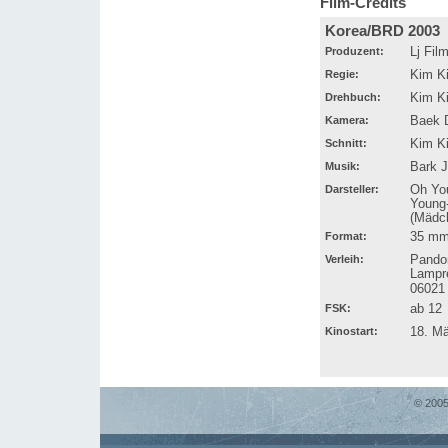
Film-Credits
Korea/BRD 2003
Produzent:
Lj Fil
Regie:
Kim K
Drehbuch:
Kim K
Kamera:
Baek 
Schnitt:
Kim K
Musik:
Bark 
Darsteller:
Oh You
Young-
(Mädch
Format:
35 mm,
Verleih:
Pando
Lampre
06021
FSK:
ab 12
Kinostart:
18. M
© 2005