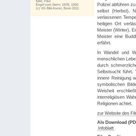
Klee, Paul
Polizei abführen zu
Engel vom Stern, 1939, 1050
(c) VG Bild-Kunst, Bonn 2011
selbst (Herbst).
verlassenen Tempel 
heiligen Ort verl
Meister (Winter). E
Meister eine Budd
erfährt.
In Wandel und Wi
menschlichen Leben
durch schmerzlich
Selbstsucht führt
innere Reinigung w
symbolischen Bild
Weisheit erschlie
interreligiösen Wa
Religionen achtet.
zur Website des Fi
Als Download (PD
Infoblatt