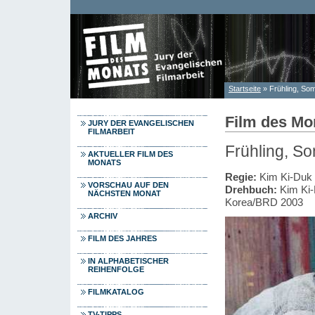
Direkt zum Inhalt
Startseite
» Frühling, Som
Sie sind hier
Film des Mo
JURY DER EVANGELISCHEN
FILMARBEIT
Frühling, So
AKTUELLER FILM DES
MONATS
Regie:
Kim Ki-Duk
VORSCHAU AUF DEN
Drehbuch:
Kim Ki
NÄCHSTEN MONAT
Korea/BRD 2003
ARCHIV
FILM DES JAHRES
IN ALPHABETISCHER
REIHENFOLGE
FILMKATALOG
TV-TIPPS