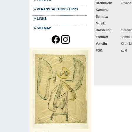
Drehbuch:
Ottavio
VERANSTALTUNGS-TIPPS
Kamera:
Schnitt:
LINKS
Musik:
SITEMAP
Darsteller:
Geronim
Format:
35mm, s
Verleih:
Kirch M
FSK:
ab 6