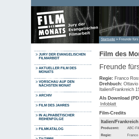
Direkt zum Inhalt
Startseite
» Freunde fürs
Sie sind hier
Film des Mo
JURY DER EVANGELISCHEN
FILMARBEIT
Freunde fürs
AKTUELLER FILM DES
MONATS
Regie:
Franco Ros
VORSCHAU AUF DEN
Drehbuch:
Ottavio
NÄCHSTEN MONAT
Italien/Frankreich 
ARCHIV
Als Download (PD
Infoblatt
FILM DES JAHRES
Film-Credits
IN ALPHABETISCHER
REIHENFOLGE
Italien/Frankreich
Produzent:
ABC-Fi
FILMKATALOG
Regie:
Franco
TV-TIPPS