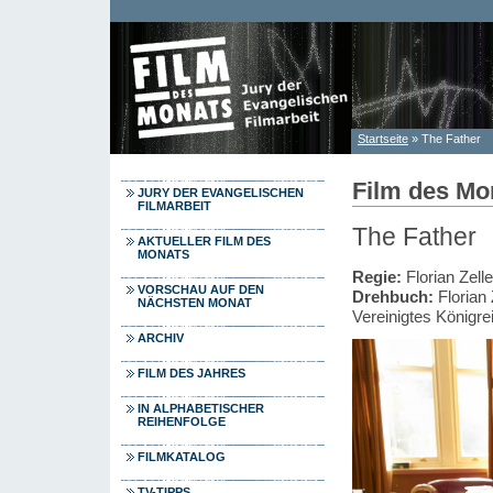
Direkt zum Inhalt
Startseite
» The Father
Sie sind hier
Film des Mo
JURY DER EVANGELISCHEN
FILMARBEIT
The Father
AKTUELLER FILM DES
MONATS
Regie:
Florian Zelle
VORSCHAU AUF DEN
Drehbuch:
Florian 
NÄCHSTEN MONAT
Vereinigtes Königre
ARCHIV
FILM DES JAHRES
IN ALPHABETISCHER
REIHENFOLGE
FILMKATALOG
TV-TIPPS