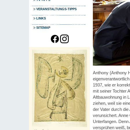
VERANSTALTUNGS-TIPPS
LINKS
SITEMAP
Anthony (Anthony Ho
eigenverantwortlic
1937, wie er korrek
mit seiner Tochter 
Altbauwohnung in Lo
ziehen, weil sie ei
der Vater durch di
verunsichert. Anne w
Unterfangen. Denn 
versprühen weiß, br