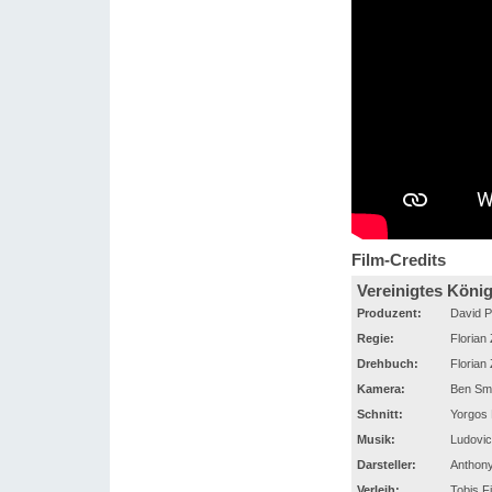
Film-Credits
Vereinigtes König
Produzent:
David P
Regie:
Florian 
Drehbuch:
Florian
Kamera:
Ben Smi
Schnitt:
Yorgos
Musik:
Ludovic
Darsteller:
Anthony
Verleih:
Tobis 