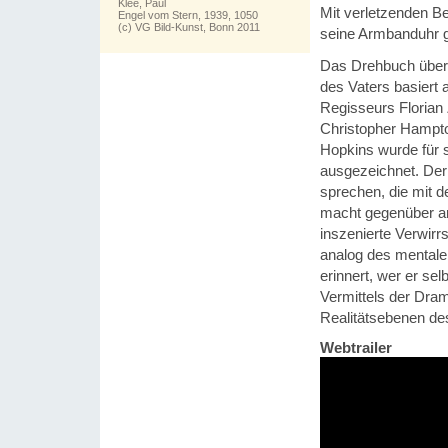
Klee, Paul
Mit verletzenden B
Engel vom Stern, 1939, 1050
(c) VG Bild-Kunst, Bonn 2011
seine Armbanduhr g
Das Drehbuch über
des Vaters basiert
Regisseurs Florian Z
Christopher Hampt
Hopkins wurde für 
ausgezeichnet. Der
sprechen, die mit 
macht gegenüber a
inszenierte Verwirr­
analog des mentalen
erinnert, wer er selb
Vermittels der Dram
Realitätsebenen de
Webtrailer