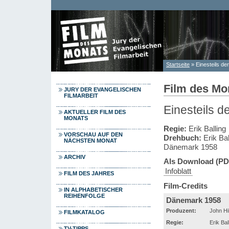
Direkt zum Inhalt
Startseite
» Einesteils de
Sie sind hier
Film des Mo
JURY DER EVANGELISCHEN
FILMARBEIT
Einesteils d
AKTUELLER FILM DES
MONATS
Regie:
Erik Balling
VORSCHAU AUF DEN
Drehbuch:
Erik Bal
NÄCHSTEN MONAT
Dänemark 1958
ARCHIV
Als Download (PD
Infoblatt
FILM DES JAHRES
Film-Credits
IN ALPHABETISCHER
REIHENFOLGE
Dänemark 1958
Produzent:
John Hi
FILMKATALOG
Regie:
Erik Bal
TV-TIPPS