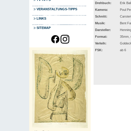
Drehbuch:
Erik Bal
VERANSTALTUNGS-TIPPS
Kamera:
Poul Pe
Schnitt:
Carsten
LINKS
Musik:
Bent Fa
SITEMAP
Darsteller:
Henning
Format:
35mm, s
Verleih:
Goldeck
FSK:
ab 6