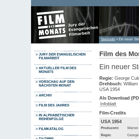
Direkt zum Inhalt
Startseite
» Ein neuer St
Sie sind hier
Film des Mo
JURY DER EVANGELISCHEN
FILMARBEIT
Ein neuer St
AKTUELLER FILM DES
MONATS
Regie:
George Cuk
VORSCHAU AUF DEN
Drehbuch:
William
NÄCHSTEN MONAT
USA 1954
ARCHIV
Als Download (PD
Infoblatt
FILM DES JAHRES
Film-Credits
IN ALPHABETISCHER
REIHENFOLGE
USA 1954
Produzent:
Warner 
FILMKATALOG
Regie:
George
TV-TIPPS