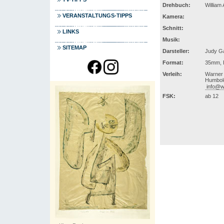
Drehbuch:
William
VERANSTALTUNGS-TIPPS
Kamera:
Schnitt:
LINKS
Musik:
SITEMAP
Darsteller:
Judy Ga
Format:
35mm, F
Verleih:
Warner
Humbold
info@w
FSK:
ab 12