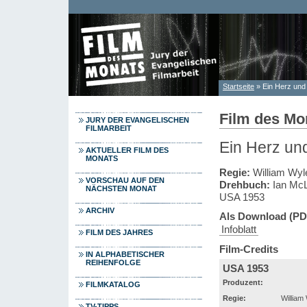
Direkt zum Inhalt
Startseite
» Ein Herz und
Sie sind hier
Film des Mo
JURY DER EVANGELISCHEN
FILMARBEIT
Ein Herz un
AKTUELLER FILM DES
MONATS
Regie:
William Wyl
VORSCHAU AUF DEN
Drehbuch:
Ian McL
NÄCHSTEN MONAT
USA 1953
ARCHIV
Als Download (PD
Infoblatt
FILM DES JAHRES
Film-Credits
IN ALPHABETISCHER
REIHENFOLGE
USA 1953
Produzent:
FILMKATALOG
Regie:
William
TV-TIPPS