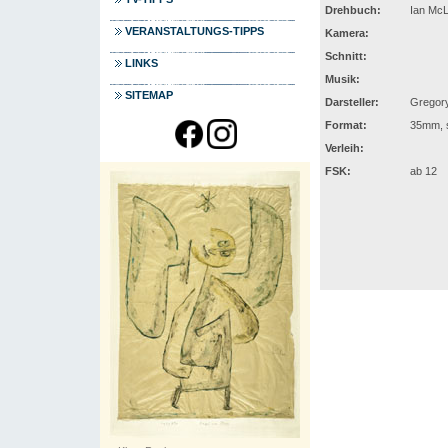
Drehbuch:
Ian McL
VERANSTALTUNGS-TIPPS
Kamera:
Schnitt:
LINKS
Musik:
SITEMAP
Darsteller:
Gregory
Format:
35mm, s
Verleih:
FSK:
ab 12