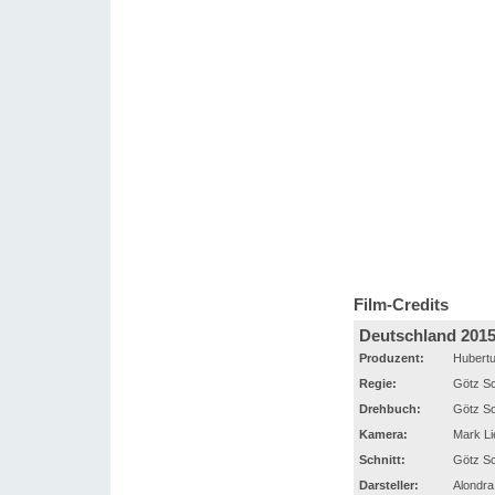
Film-Credits
Deutschland 201
Produzent:
Hubertu
Regie:
Götz S
Drehbuch:
Götz S
Kamera:
Mark Li
Schnitt:
Götz S
Darsteller:
Alondra