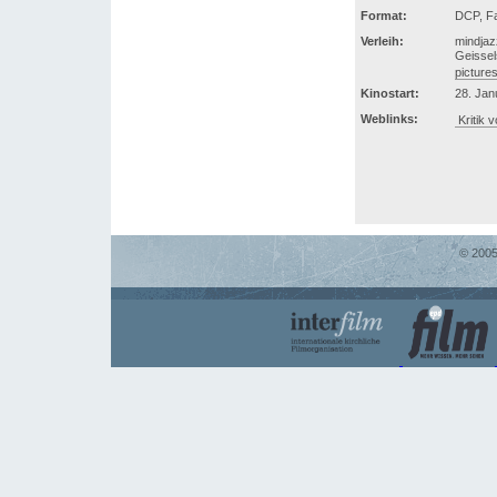
Format:
DCP, Fa
Verleih:
mindjaz
Geissel
picture
Kinostart:
28. Jan
Weblinks:
Kritik 
© 2005