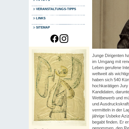
VERANSTALTUNGS-TIPPS
LINKS
SITEMAP
Junge Dirigenten h
im Umgang mit reno
Leben gerufene Inte
weltweit als wichti
haben sich 540 Kün
hochkarätigen Jury 
Kandidaten, darunte
Wettbewerb und müss
und Ausdruckskraft
vermitteln in der La
jährige Usbeke Azi
begabt finden. Er e
genommen, den Resp