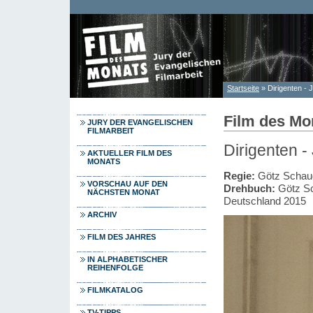
Direkt zum Inhalt
Startseite
» Dirigenten -
Sie sind hier
Film des Mo
JURY DER EVANGELISCHEN
FILMARBEIT
Dirigenten 
AKTUELLER FILM DES
MONATS
Regie:
Götz Schau
VORSCHAU AUF DEN
Drehbuch:
Götz S
NÄCHSTEN MONAT
Deutschland 2015
ARCHIV
FILM DES JAHRES
IN ALPHABETISCHER
REIHENFOLGE
FILMKATALOG
TV-TIPPS