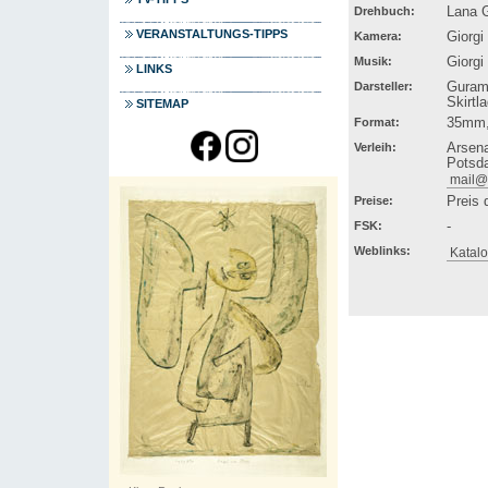
Drehbuch:
Lana G
VERANSTALTUNGS-TIPPS
Kamera:
Giorgi
Musik:
Giorgi
LINKS
Darsteller:
Guram 
Skirtl
SITEMAP
Format:
35mm,
Verleih:
Arsena
Potsda
mail@a
Preise:
Preis 
FSK:
-
Weblinks:
Katalo