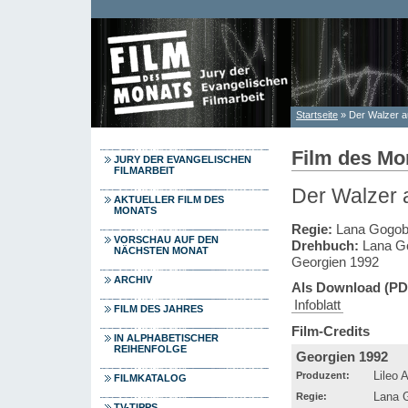
Direkt zum Inhalt
Startseite
» Der Walzer a
Sie sind hier
Film des Mo
JURY DER EVANGELISCHEN
FILMARBEIT
Der Walzer 
AKTUELLER FILM DES
MONATS
Regie:
Lana Gogob
VORSCHAU AUF DEN
Drehbuch:
Lana Go
NÄCHSTEN MONAT
Georgien 1992
ARCHIV
Als Download (PD
Infoblatt
FILM DES JAHRES
Film-Credits
IN ALPHABETISCHER
REIHENFOLGE
Georgien 1992
Produzent:
Lileo A
FILMKATALOG
Regie:
Lana 
TV-TIPPS