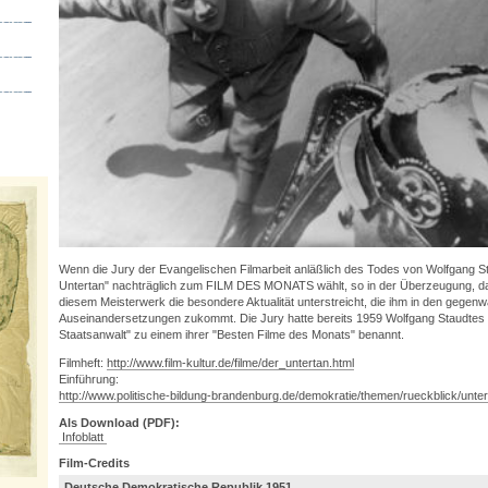
Wenn die Jury der Evangelischen Filmarbeit anläßlich des Todes von Wolfgang St
Untertan" nachträglich zum FILM DES MONATS wählt, so in der Überzeugung, d
diesem Meisterwerk die besondere Aktualität unterstreicht, die ihm in den gegenwä
Auseinandersetzungen zukommt. Die Jury hatte bereits 1959 Wolfgang Staudtes 
Staatsanwalt" zu einem ihrer "Besten Filme des Monats" benannt.
Filmheft:
http://www.film-kultur.de/filme/der_untertan.html
Einführung:
http://www.politische-bildung-brandenburg.de/demokratie/themen/rueckblick/unter
Als Download (PDF):
Infoblatt
Film-Credits
Deutsche Demokratische Republik 1951