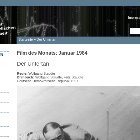
Impres
Such
Suc
Startseite
» Der Untertan
Sie sind hier
Film des Monats: Januar 1984
EN
Der Untertan
Regie:
Wolfgang Staudte
Drehbuch:
Wolfgang Staudte, Fritz Staudte
Deutsche Demokratische Republik 1951