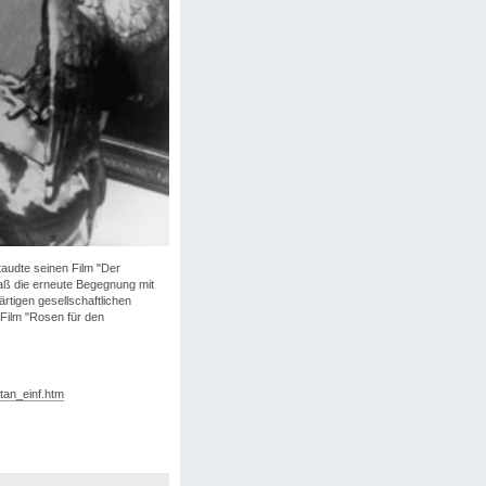
audte seinen Film "Der
aß die erneute Begegnung mit
rtigen gesellschaftlichen
Film "Rosen für den
tan_einf.htm