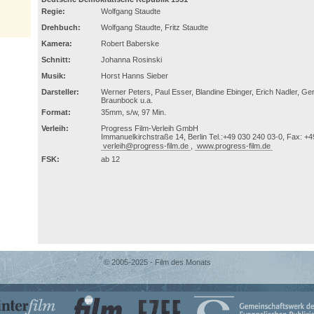
Regie:
Wolfgang Staudte
Drehbuch:
Wolfgang Staudte, Fritz Staudte
Kamera:
Robert Baberske
Schnitt:
Johanna Rosinski
Musik:
Horst Hanns Sieber
Darsteller:
Werner Peters, Paul Esser, Blandine Ebinger, Erich Nadler, G
Braunbock u.a.
Format:
35mm, s/w, 97 Min.
Verleih:
Progress Film-Verleih GmbH
Immanuelkirchstraße 14, Berlin Tel.:+49 030 240 03-0, Fax: +
verleih@progress-film.de
,
www.progress-film.de
FSK:
ab 12
© 2005-2025 - Film des Monats