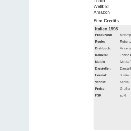
Thalia
Weltbild
Amazon
Film-Credits
Italien 1998
Produzent:
Melampo
Regie:
Roberto
Drehbuch:
Vincenz
Kamera:
Tonino D
Musik:
Nicola 
Darsteller:
Darstel
Format:
35mm, F
Verleih:
Scotia 
Preise:
Großer 
FSK:
ab 6