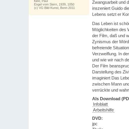
Klee, Paul
Zwangsarbeit und d
Engel vom Stern, 1939, 1050
inszeniert Guido di
(c) VG Bild-Kunst, Bonn 2011
Lebens setzt er Ko
Das Leben ist schön
Möglichkeiten des W
der Film, daß und 
Zynismus der Mörder
befreiende Situatio
Verzweiflung. In de
und wie wir nach d
Der Film beanspruch
Darstellung des Ziv
imaginiert Das Lebe
zwischen Mann und 
verrückte und wahn
Als Download (PD
Infoblatt
Arbeitshilfe
DVD:
jpc