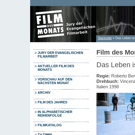
Direkt zum Inhalt
Startseite
» Das Leben is
Sie sind hier
Film des Mo
JURY DER EVANGELISCHEN
FILMARBEIT
Das Leben is
AKTUELLER FILM DES
MONATS
Regie:
Roberto Ben
VORSCHAU AUF DEN
Drehbuch:
Vincenz
NÄCHSTEN MONAT
Italien 1998
ARCHIV
FILM DES JAHRES
IN ALPHABETISCHER
REIHENFOLGE
FILMKATALOG
TV-TIPPS