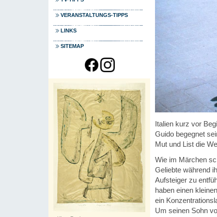
VERANSTALTUNGS-TIPPS
LINKS
SITEMAP
Italien kurz vor B
Guido begegnet sein
Mut und List die Wel
Wie im Märchen sche
Geliebte während ih
Aufsteiger zu entfü
haben einen kleinen
ein Konzentrationsl
Um seinen Sohn vor