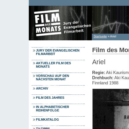
Direkt zum Inhalt
Startseite
» Ariel
Sie sind hier
Film des Mo
JURY DER EVANGELISCHEN
FILMARBEIT
Ariel
AKTUELLER FILM DES
MONATS
Regie:
Aki Kaurism
VORSCHAU AUF DEN
Drehbuch:
Aki Kau
NÄCHSTEN MONAT
Finnland 1988
ARCHIV
FILM DES JAHRES
IN ALPHABETISCHER
REIHENFOLGE
FILMKATALOG
TV-TIPPS