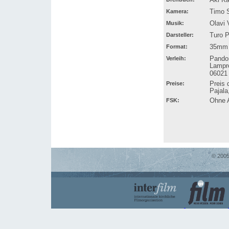
Kamera:
Timo 
Musik:
Olavi 
Darsteller:
Turo P
Format:
35mm 
Verleih:
Pando
Lampre
06021
Preise:
Preis 
Pajal
FSK:
Ohne 
© 2005