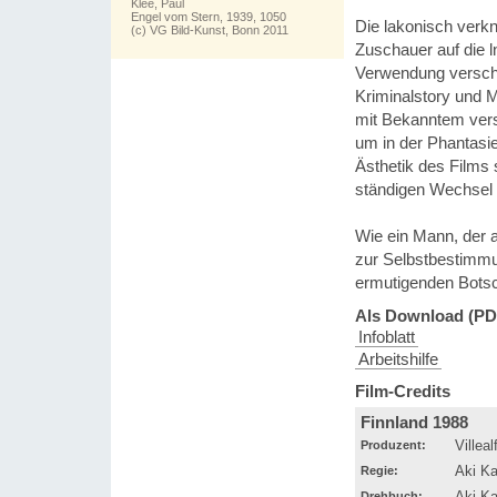
Klee, Paul
Engel vom Stern, 1939, 1050
Die lakonisch verk
(c) VG Bild-Kunst, Bonn 2011
Zuschauer auf die l
Verwendung verschi
Kriminalstory und
mit Bekanntem vers
um in der Phantasi
Ästhetik des Films 
ständigen Wechsel 
Wie ein Mann, der 
zur Selbstbestimmun
ermutigenden Botsc
Als Download (PD
Infoblatt
Arbeitshilfe
Film-Credits
Finnland 1988
Produzent:
Villea
Regie:
Aki Ka
Drehbuch:
Aki Ka