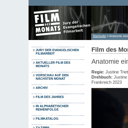
Direkt zum Inhalt
Startseite
» Anatomie eine
Sie sind hier
Film des Mo
JURY DER EVANGELISCHEN
FILMARBEIT
Anatomie ein
AKTUELLER FILM DES
MONATS
Regie:
Justine Triet
VORSCHAU AUF DEN
Drehbuch:
Justine 
NÄCHSTEN MONAT
Frankreich 2023
ARCHIV
FILM DES JAHRES
IN ALPHABETISCHER
REIHENFOLGE
FILMKATALOG
TV-TIPPS