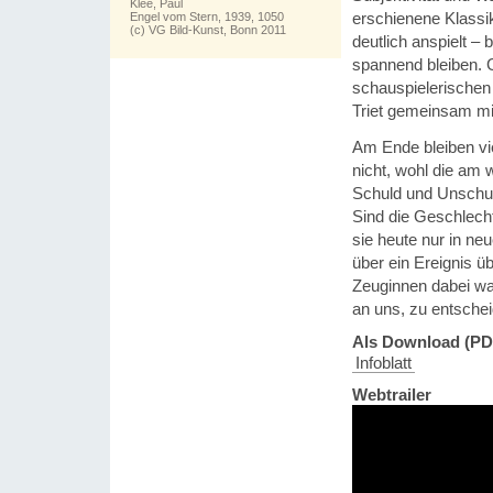
Klee, Paul
erschienene Klassi
Engel vom Stern, 1939, 1050
(c) VG Bild-Kunst, Bonn 2011
deutlich anspielt –
spannend bleiben. 
schauspielerischen
Triet gemeinsam mi
Am Ende bleiben vi
nicht, wohl die am
Schuld und Unschul
Sind die Geschlech
sie heute nur in ne
über ein Ereignis ü
Zeuginnen dabei war
an uns, zu entsche
Als Download (PD
Infoblatt
Webtrailer