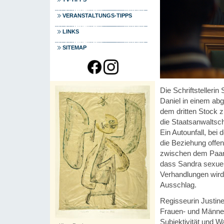
VERANSTALTUNGS-TIPPS
LINKS
SITEMAP
Die Schriftstelleri
Daniel in einem ab
dem dritten Stock z
die Staatsanwaltsch
Ein Autounfall, bei
die Beziehung offen
zwischen dem Paar 
dass Sandra sexuel
Verhandlungen wird 
Ausschlag.
Regisseurin Justine 
Frauen- und Männer
Subjektivität und W