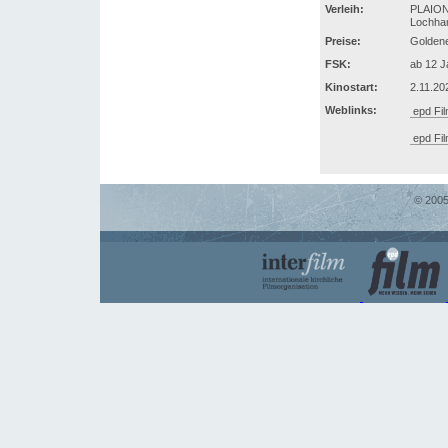
Verleih:
PLAIO
Lochham
Preise:
Golden
FSK:
ab 12 J
Kinostart:
2.11.20
Weblinks:
epd Fil
epd Fil
© 2005