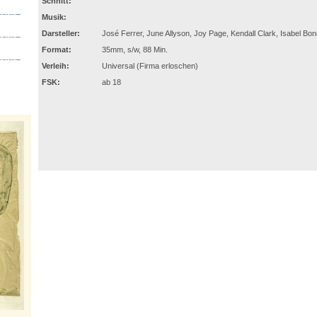
Schnitt:
Musik:
Darsteller:
José Ferrer, June Allyson, Joy Page, Kendall Clark, Isabel Bon
Format:
35mm, s/w, 88 Min.
Verleih:
Universal (Firma erloschen)
FSK:
ab 18