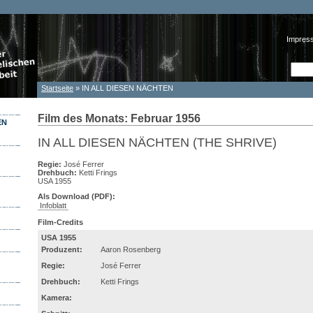
Impres
Such
Suc
Startseite
» IN ALL DIESEN NÄCHTEN
Sie sind hier
Film des Monats: Februar 1956
EN
IN ALL DIESEN NÄCHTEN (THE SHRIVE)
Regie:
José Ferrer
Drehbuch:
Ketti Frings
USA 1955
Als Download (PDF):
Infoblatt
Film-Credits
USA 1955
Produzent:
Aaron Rosenberg
Regie:
José Ferrer
Drehbuch:
Ketti Frings
Kamera: